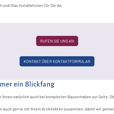
Glasfassaden & Panoramaverglasung
 und Glas Installationen für Sie da.
Schaufenster Verglasung
FAQ Sonderverglasungen 
& Große Glasflächen
Dachverglasung & Fassadenglas
Messebau
Solarterrassendächer
RUFEN SIE UNS AN
FAQ Glaslösungen Büro & Gewerbe
FAQ Glaslösungen Außenbereiche & Fassaden
KONTAKT ÜBER KONTAKTFORMULAR
mmer ein Blickfang
r Ihnen natürlich auch bei kompletten Bauvorhaben zur Seite. O
ten auch gerne mit Ihrem Architekten zusammen, damit wir geme