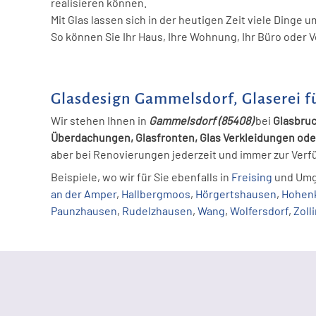
realisieren können.
Mit Glas lassen sich in der heutigen Zeit viele Dinge 
So können Sie Ihr Haus, Ihre Wohnung, Ihr Büro oder V
Glasdesign Gammelsdorf, Glaserei f
Wir stehen Ihnen in
Gammelsdorf
(85408)
bei
Glasbruc
Überdachungen, Glasfronten, Glas Verkleidungen od
aber bei Renovierungen jederzeit und immer zur Verf
Beispiele, wo wir für Sie ebenfalls in
Freising
und Umg
an der Amper
,
Hallbergmoos
,
Hörgertshausen
,
Hohen
Paunzhausen
,
Rudelzhausen
,
Wang
,
Wolfersdorf
,
Zoll