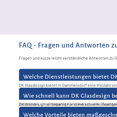
FAQ - Fragen und Antworten z
Fragen und kurze leicht verständliche Antworten zu 
Welche Dienstleistungen bietet D
DK Glasdesign bietet in Gammelsdorf eine Vielzahl vo
Glasbruchbehebungen. Darüber hinaus bietet das Un
Wie schnell kann DK Glasdesign be
Glasverkleidungen an. Auch bei Renovierungen und ind
zusammen, um einzigartige und individuelle Lösungen 
DK Glasdesign ist bekannt für seine schnelle Reaktion
dringenden Glasproblemen rasch zur Stelle zu sein. 
Welche Vorteile bieten maßgeschn
können sich darauf verlassen, dass ihre Glasproblem