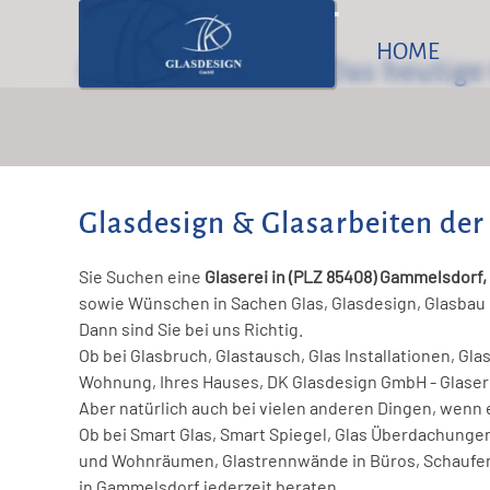
Glasd
HOME
Modern - Effektiv: Das heutige
Karlsfeld / Dachau
Glasdesign & Glasarbeiten de
Olching
Sie Suchen eine
Glaserei in (PLZ 85408) Gammelsdorf,
Bockhorn
sowie Wünschen in Sachen Glas, Glasdesign, Glasbau h
Dann sind Sie bei uns Richtig.
Ob bei Glasbruch, Glastausch, Glas Installationen, Gl
Wohnung, Ihres Hauses, DK Glasdesign GmbH - Glaserei
Aber natürlich auch bei vielen anderen Dingen, wenn 
Ob bei Smart Glas, Smart Spiegel, Glas Überdachunge
und Wohnräumen, Glastrennwände in Büros, Schaufens
in Gammelsdorf jederzeit beraten.