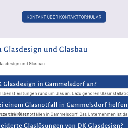
KONTAKT ÜBER KONTAKTFORMULAR
u Glasdesign und Glasbau
Glasdesign und Glasbau
K Glasdesign in Gammelsdorf an?
n Dienstleistungen rund um Glas an. Dazu gehören Glasinstallat
ternehmen maßgeschneiderte Lösungen für Smart Glas, Smart S
i einem Glasnotfall in Gammelsdorf helfen
ividuellen Glasprojekten steht DK Glasdesign zur Verfügung. Di
zu realisieren.
szeit bei Glasnotfällen in Gammelsdorf. Das Unternehmen ist dar
Dank eines erfahrenen Teams und effizienter Arbeitsweise könn
eiderte Glaslösungen von DK Glasdesign?
e schnell und professionell gelöst werden. Die Glaserei bietet