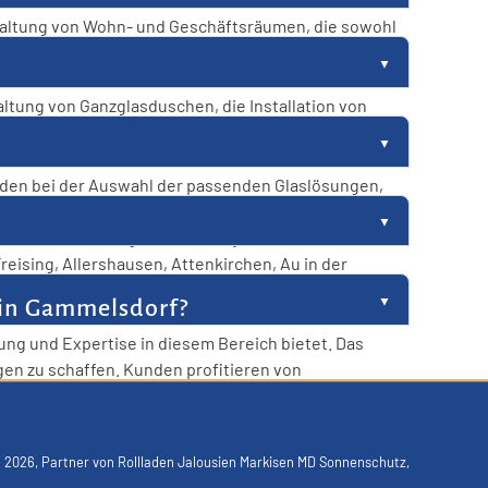
staltung von Wohn- und Geschäftsräumen, die sowohl
entstehen einzigartige Glasgestaltungen, die den
ürfnisse und Wünsche der Kunden abgestimmt
altung von Ganzglasduschen, die Installation von
r Umsetzung von Smart Glas Projekten ist das
d Funktionalität gerecht zu werden. DK Glasdesign
den bei der Auswahl der passenden Glaslösungen,
chtdurchflutet und funktional gestaltet werden. DK
ie Glaserei sorgt dafür, dass jedes
ising, Allershausen, Attenkirchen, Au in der
en, einschließlich der Stadt München und des
 in Gammelsdorf?
 Service von DK Glasdesign profitieren. Die
ung und Expertise in diesem Bereich bietet. Das
en zu schaffen. Kunden profitieren von
durch eine schnelle Reaktionszeit bei Notfällen und
nis zu liefern.
n
2026, Partner von
Rollladen Jalousien Markisen MD Sonnenschutz
,