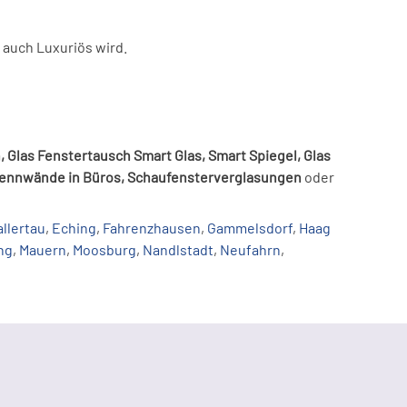
 auch Luxuriös wird.
n, Glas Fenstertausch Smart Glas, Smart Spiegel, Glas
rennwände in Büros, Schaufensterverglasungen
oder
allertau
,
Eching
,
Fahrenzhausen
,
Gammelsdorf
,
Haag
ng
,
Mauern
,
Moosburg
,
Nandlstadt
,
Neufahrn
,