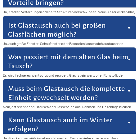
Vorteile bringen?
Ja, Kratzer, Verfärbungen oder alte Strukturen verschwinden. Neue Gläser wirken klar,
modern und elegant. Auch getönte oder satinierte Varianten sind möglich. Damit
werten Sie Räume sichtbar auf.
Ist Glastausch auch bei großen
Glasflächen möglich?
Ja, auch große Fenster, Schaufenster oder Fassaden lassen sich austauschen.
Fachbetriebe verfügen über die nötige Technik und Erfahrung. Sicherheit und Präzision
stehen dabei im Mittelpunkt. So bleibt auch bei großen Projekten alles zuverlässig.
Was passiert mit dem alten Glas beim
Tausch?
Es wird fachgerecht entsorgt und recycelt. Glas ist ein wertvoller Rohstoff, der
wiederverwendet werden kann. Fachbetriebe kümmern sich um die umweltgerechte
Abwicklung. So entsteht kein unnötiger Abfall.
Muss beim Glastausch die komplette
Einheit gewechselt werden?
Nein, oft reicht der Austausch der Glasscheibe aus. Rahmen und Beschläge bleiben
bestehen, sofern sie intakt sind. Das spart Zeit und Kosten. Eine genaue Prüfung
erfolgt vorab.
Kann Glastausch auch im Winter
erfolgen?
Ja, Glas kann ganzjährig getauscht werden. Fachbetriebe arbeiten so, dass