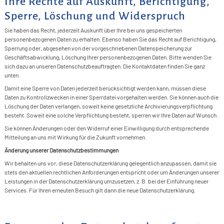
Ihre Rechte auf Auskunft, Berichtigung,
Sperre, Löschung und Widerspruch
Sie haben das Recht, jederzeit Auskunft über Ihre bei uns gespeicherten
personenbezogenen Daten zu erhalten. Ebenso haben Sie das Recht auf Berichtigung,
Sperrung oder, abgesehen von der vorgeschriebenen Datenspeicherung zur
Geschäftsabwicklung, Löschung Ihrer personenbezogenen Daten. Bitte wenden Sie
sich dazu an unseren Datenschutzbeauftragten. Die Kontaktdaten finden Sie ganz
unten.
Damit eine Sperre von Daten jederzeit berücksichtigt werden kann, müssen diese
Daten zu Kontrollzwecken in einer Sperrdatei vorgehalten werden. Sie können auch die
Löschung der Daten verlangen, soweit keine gesetzliche Archivierungsverpflichtung
besteht. Soweit eine solche Verpflichtung besteht, sperren wir Ihre Daten auf Wunsch.
Sie können Änderungen oder den Widerruf einer Einwilligung durch entsprechende
Mitteilung an uns mit Wirkung für die Zukunft vornehmen.
Änderung unserer Datenschutzbestimmungen
Wir behalten uns vor, diese Datenschutzerklärung gelegentlich anzupassen, damit sie
stets den aktuellen rechtlichen Anforderungen entspricht oder um Änderungen unserer
Leistungen in der Datenschutzerklärung umzusetzen, z. B. bei der Einführung neuer
Services. Für Ihren erneuten Besuch gilt dann die neue Datenschutzerklärung.