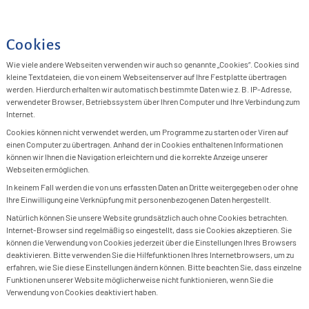
S
I
B
&
K
F
F
>
A
G
G
P
T
S
Cookies
G
&
>
F
G
G
S
F
Wie viele andere Webseiten verwenden wir auch so genannte „Cookies“. Cookies sind
S
A
S
L
kleine Textdateien, die von einem Webseitenserver auf Ihre Festplatte übertragen
>
F
D
S
&
werden. Hierdurch erhalten wir automatisch bestimmte Daten wie z. B. IP-Adresse,
P
F
S
verwendeter Browser, Betriebssystem über Ihren Computer und Ihre Verbindung zum
S
F
F
S
F
Internet.
&
D
F
Cookies können nicht verwendet werden, um Programme zu starten oder Viren auf
einen Computer zu übertragen. Anhand der in Cookies enthaltenen Informationen
M
S
können wir Ihnen die Navigation erleichtern und die korrekte Anzeige unserer
Webseiten ermöglichen.
F
L
In keinem Fall werden die von uns erfassten Daten an Dritte weitergegeben oder ohne
L
Ihre Einwilligung eine Verknüpfung mit personenbezogenen Daten hergestellt.
Natürlich können Sie unsere Website grundsätzlich auch ohne Cookies betrachten.
I
Internet-Browser sind regelmäßig so eingestellt, dass sie Cookies akzeptieren. Sie
können die Verwendung von Cookies jederzeit über die Einstellungen Ihres Browsers
P
deaktivieren. Bitte verwenden Sie die Hilfefunktionen Ihres Internetbrowsers, um zu
erfahren, wie Sie diese Einstellungen ändern können. Bitte beachten Sie, dass einzelne
L
Funktionen unserer Website möglicherweise nicht funktionieren, wenn Sie die
Verwendung von Cookies deaktiviert haben.
L