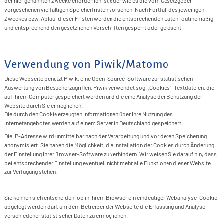
der hier genannten Zwecke erforderlich ist oder wie es die vom Gesetzgeber
vorgesehenen vielfältigen Speicherfristen vorsehen. Nach Fortfall des jeweiligen
Zweckes bzw. Ablauf dieser Fristen werden die entsprechenden Daten routinemäßig
und entsprechend den gesetzlichen Vorschriften gesperrt oder gelöscht.
Verwendung von Piwik/Matomo
Diese Webseite benutzt Piwik, eine Open-Source-Software zur statistischen
Auswertung von Besucherzugriffen. Piwik verwendet sog. „Cookies“, Textdateien, die
auf Ihrem Computer gespeichert werden und die eine Analyse der Benutzung der
Website durch Sie ermöglichen.
Die durch den Cookie erzeugten Informationen über Ihre Nutzung des
Internetangebotes werden auf einem Server in Deutschland gespeichert.
Die IP-Adresse wird unmittelbar nach der Verarbeitung und vor deren Speicherung
anonymisiert. Sie haben die Möglichkeit, die Installation der Cookies durch Änderung
der Einstellung Ihrer Browser-Software zu verhindern. Wir weisen Sie darauf hin, dass
bei entsprechender Einstellung eventuell nicht mehr alle Funktionen dieser Website
zur Verfügung stehen.
Sie können sich entscheiden, ob in Ihrem Browser ein eindeutiger Webanalyse-Cookie
abgelegt werden darf, um dem Betreiber der Webseite die Erfassung und Analyse
verschiedener statistischer Daten zu ermöglichen.