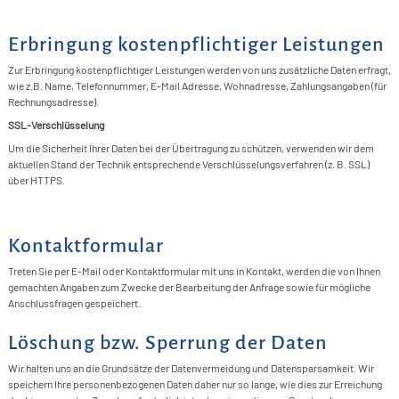
L
Erbringung kostenpflichtiger Leistungen
A
Zur Erbringung kostenpflichtiger Leistungen werden von uns zusätzliche Daten erfragt,
m
wie z.B. Name, Telefonnummer, E-Mail Adresse, Wohnadresse, Zahlungsangaben (für
Rechnungsadresse).
T
SSL-Verschlüsselung
G
Um die Sicherheit Ihrer Daten bei der Übertragung zu schützen, verwenden wir dem
aktuellen Stand der Technik entsprechende Verschlüsselungsverfahren (z. B. SSL)
über HTTPS.
Kontaktformular
Treten Sie per E-Mail oder Kontaktformular mit uns in Kontakt, werden die von Ihnen
gemachten Angaben zum Zwecke der Bearbeitung der Anfrage sowie für mögliche
Anschlussfragen gespeichert.
Löschung bzw. Sperrung der Daten
Wir halten uns an die Grundsätze der Datenvermeidung und Datensparsamkeit. Wir
speichern Ihre personenbezogenen Daten daher nur so lange, wie dies zur Erreichung