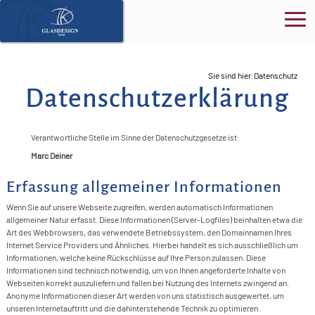
Ho
Sie sind hier:
Datenschutz
Datenschutzerklärung
Üb
>
uns
Verantwortliche Stelle im Sinne der Datenschutzgesetze ist:
S
>
Pro
>
Marc Deiner
K
P
B
>
Erfassung allgemeiner Informationen
Ser
>
O
N
Wenn Sie auf unsere Webseite zugreifen, werden automatisch Informationen
D
>
G
B
&
>
allgemeiner Natur erfasst. Diese Informationen (Server-Logfiles) beinhalten etwa die
Kon
>
G
Art des Webbrowsers, das verwendete Betriebssystem, den Domainnamen Ihres
F
A
G
>
E
In
Internet Service Providers und Ähnliches. Hierbei handelt es sich ausschließlich um
>
D
Informationen, welche keine Rückschlüsse auf Ihre Person zulassen. Diese
Akt
>
Ü
T
T
F
S
Informationen sind technisch notwendig, um von Ihnen angeforderte Inhalte von
>
R
>
W
Webseiten korrekt auszuliefern und fallen bei Nutzung des Internets zwingend an.
R
G
G
K
I
Anonyme Informationen dieser Art werden von uns statistisch ausgewertet, um
F
B
G
>
G
F
unseren Internetauftritt und die dahinterstehende Technik zu optimieren.
>
F