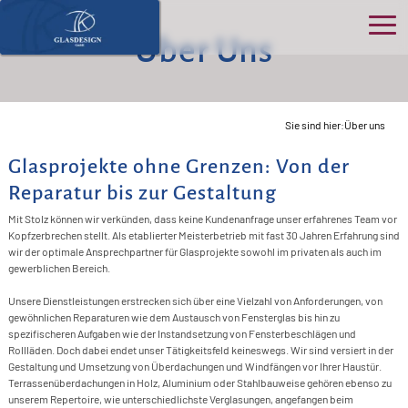
Über Uns
Ho
Üb
Sie sind hier:
Über uns
>
uns
Glasprojekte ohne Grenzen: Von der
S
>
Reparatur bis zur Gestaltung
Pro
>
K
Mit Stolz können wir verkünden, dass keine Kundenanfrage unser erfahrenes Team vor
P
B
>
Kopfzerbrechen stellt. Als etablierter Meisterbetrieb mit fast 30 Jahren Erfahrung sind
Ser
>
O
wir der optimale Ansprechpartner für Glasprojekte sowohl im privaten als auch im
N
gewerblichen Bereich.
D
>
G
B
&
>
Kon
>
G
Unsere Dienstleistungen erstrecken sich über eine Vielzahl von Anforderungen, von
F
A
G
>
E
In
gewöhnlichen Reparaturen wie dem Austausch von Fensterglas bis hin zu
>
D
spezifischeren Aufgaben wie der Instandsetzung von Fensterbeschlägen und
Akt
>
Ü
T
T
F
S
Rollläden. Doch dabei endet unser Tätigkeitsfeld keineswegs. Wir sind versiert in der
>
R
>
W
Gestaltung und Umsetzung von Überdachungen und Windfängen vor Ihrer Haustür.
R
G
G
K
I
Terrassenüberdachungen in Holz, Aluminium oder Stahlbauweise gehören ebenso zu
F
B
G
>
G
F
unserem Repertoire, wie unterschiedlichste Verglasungen, angefangen beim
>
F