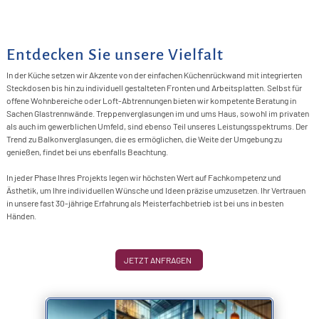
L
A
Entdecken Sie unsere Vielfalt
m
In der Küche setzen wir Akzente von der einfachen Küchenrückwand mit integrierten
T
Steckdosen bis hin zu individuell gestalteten Fronten und Arbeitsplatten. Selbst für
offene Wohnbereiche oder Loft-Abtrennungen bieten wir kompetente Beratung in
G
Sachen Glastrennwände. Treppenverglasungen im und ums Haus, sowohl im privaten
als auch im gewerblichen Umfeld, sind ebenso Teil unseres Leistungsspektrums. Der
Trend zu Balkonverglasungen, die es ermöglichen, die Weite der Umgebung zu
genießen, findet bei uns ebenfalls Beachtung.
In jeder Phase Ihres Projekts legen wir höchsten Wert auf Fachkompetenz und
Ästhetik, um Ihre individuellen Wünsche und Ideen präzise umzusetzen. Ihr Vertrauen
in unsere fast 30-jährige Erfahrung als Meisterfachbetrieb ist bei uns in besten
Händen.
JETZT ANFRAGEN