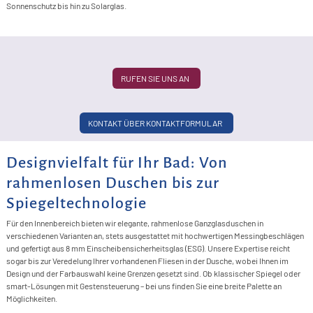
S
I
Sonnenschutz bis hin zu Solarglas.
B
&
K
F
F
>
A
G
G
P
T
S
G
&
>
F
G
G
S
F
S
A
S
L
RUFEN SIE UNS AN
>
F
D
S
&
P
F
S
S
F
F
S
F
&
KONTAKT ÜBER KONTAKTFORMULAR
D
F
M
S
Designvielfalt für Ihr Bad: Von
F
L
rahmenlosen Duschen bis zur
L
Spiegeltechnologie
Für den Innenbereich bieten wir elegante, rahmenlose Ganzglasduschen in
I
verschiedenen Varianten an, stets ausgestattet mit hochwertigen Messingbeschlägen
und gefertigt aus 8 mm Einscheibensicherheitsglas (ESG). Unsere Expertise reicht
P
sogar bis zur Veredelung Ihrer vorhandenen Fliesen in der Dusche, wobei Ihnen im
L
Design und der Farbauswahl keine Grenzen gesetzt sind. Ob klassischer Spiegel oder
smart-Lösungen mit Gestensteuerung – bei uns finden Sie eine breite Palette an
L
Möglichkeiten.