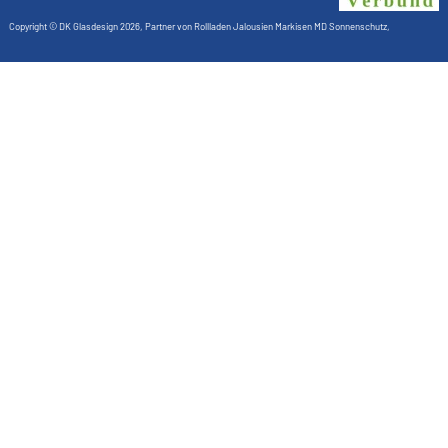
Copyright ©
DK Glasdesign
2026, Partner von
Rollladen Jalousien Markisen MD Sonnenschutz
,