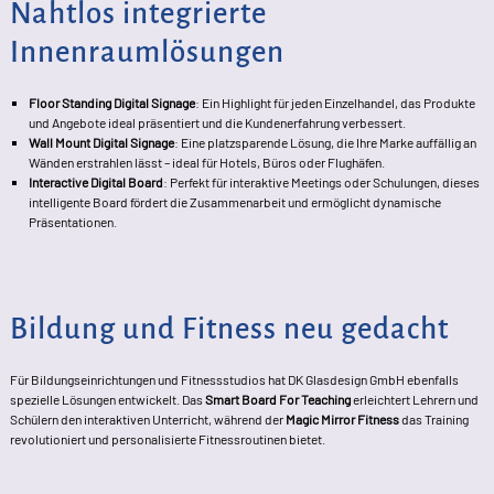
Nahtlos integrierte
L
Innenraumlösungen
A
m
Floor Standing Digital Signage
: Ein Highlight für jeden Einzelhandel, das Produkte
und Angebote ideal präsentiert und die Kundenerfahrung verbessert.
T
Wall Mount Digital Signage
: Eine platzsparende Lösung, die Ihre Marke auffällig an
Wänden erstrahlen lässt – ideal für Hotels, Büros oder Flughäfen.
G
Interactive Digital Board
: Perfekt für interaktive Meetings oder Schulungen, dieses
intelligente Board fördert die Zusammenarbeit und ermöglicht dynamische
Präsentationen.
Bildung und Fitness neu gedacht
Für Bildungseinrichtungen und Fitnessstudios hat DK Glasdesign GmbH ebenfalls
spezielle Lösungen entwickelt. Das
Smart Board For Teaching
erleichtert Lehrern und
Schülern den interaktiven Unterricht, während der
Magic Mirror Fitness
das Training
revolutioniert und personalisierte Fitnessroutinen bietet.