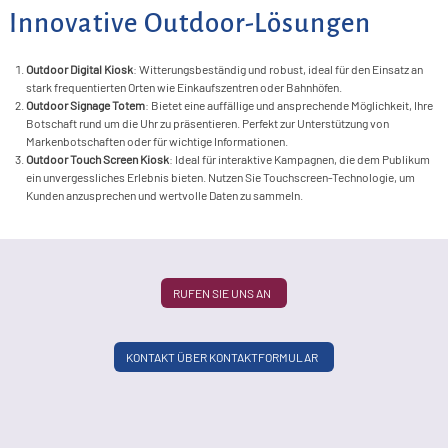
S
I
B
&
K
Innovative Outdoor-Lösungen
F
F
>
A
G
G
P
T
S
G
&
Outdoor Digital Kiosk
: Witterungsbeständig und robust, ideal für den Einsatz an
>
F
G
G
S
stark frequentierten Orten wie Einkaufszentren oder Bahnhöfen.
F
S
A
Outdoor Signage Totem
: Bietet eine auffällige und ansprechende Möglichkeit, Ihre
S
L
>
F
D
S
&
Botschaft rund um die Uhr zu präsentieren. Perfekt zur Unterstützung von
P
Markenbotschaften oder für wichtige Informationen.
F
S
S
F
F
S
Outdoor Touch Screen Kiosk
: Ideal für interaktive Kampagnen, die dem Publikum
F
&
ein unvergessliches Erlebnis bieten. Nutzen Sie Touchscreen-Technologie, um
D
F
Kunden anzusprechen und wertvolle Daten zu sammeln.
M
S
F
L
L
RUFEN SIE UNS AN
I
P
KONTAKT ÜBER KONTAKTFORMULAR
L
L