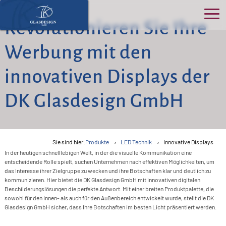
Revolutionieren Sie Ihre
Ho
Werbung mit den
Üb
>
innovativen Displays der
uns
DK Glasdesign GmbH
S
>
Pro
>
K
P
B
>
Ser
>
O
Sie sind hier:
Produkte
LED Technik
Innovative Displays
N
D
>
In der heutigen schnelllebigen Welt, in der die visuelle Kommunikation eine
G
B
&
>
Kon
>
entscheidende Rolle spielt, suchen Unternehmen nach effektiven Möglichkeiten, um
G
F
das Interesse ihrer Zielgruppe zu wecken und ihre Botschaften klar und deutlich zu
A
G
>
E
In
>
kommunizieren. Hier bietet die DK Glasdesign GmbH mit innovativen digitalen
D
Akt
>
Ü
Beschilderungslösungen die perfekte Antwort. Mit einer breiten Produktpalette, die
T
T
F
S
>
R
sowohl für den Innen- als auch für den Außenbereich entwickelt wurde, stellt die DK
>
W
R
G
G
Glasdesign GmbH sicher, dass Ihre Botschaften im besten Licht präsentiert werden.
K
I
F
B
G
>
G
F
>
F