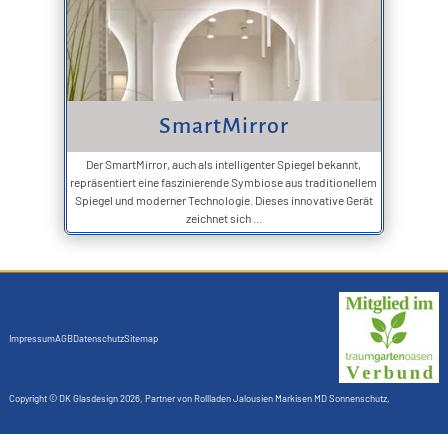
SmartMirror
Der SmartMirror, auch als intelligenter Spiegel bekannt,
repräsentiert eine faszinierende Symbiose aus traditionellem
Spiegel und moderner Technologie. Dieses innovative Gerät
zeichnet sich ...
Impressum
AGB
Datenschutz
Sitemap
Copyright ©
DK Glasdesign
2026, Partner von
Rollladen Jalousien Markisen MD Sonnenschutz
,