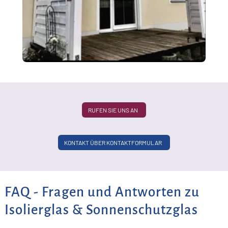
L
A
m
T
G
RUFEN SIE UNS AN
KONTAKT ÜBER KONTAKTFORMULAR
FAQ - Fragen und Antworten zu
Isolierglas & Sonnenschutzglas