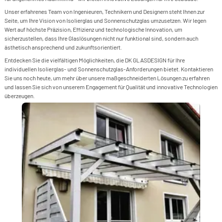
S
I
B
&
K
F
F
Unser erfahrenes Team von Ingenieuren, Technikern und Designern steht Ihnen zur
>
A
G
Seite, um Ihre Vision von Isolierglas und Sonnenschutzglas umzusetzen. Wir legen
G
P
T
S
Wert auf höchste Präzision, Effizienz und technologische Innovation, um
G
&
>
F
G
sicherzustellen, dass Ihre Glaslösungen nicht nur funktional sind, sondern auch
G
S
F
ästhetisch ansprechend und zukunftsorientiert.
S
A
S
L
>
F
D
S
Entdecken Sie die vielfältigen Möglichkeiten, die DK GLASDESIGN für Ihre
&
P
individuellen Isolierglas- und Sonnenschutzglas-Anforderungen bietet. Kontaktieren
F
S
S
F
F
S
Sie uns noch heute, um mehr über unsere maßgeschneiderten Lösungen zu erfahren
F
und lassen Sie sich von unserem Engagement für Qualität und innovative Technologien
&
D
F
überzeugen.
M
S
F
L
L
I
P
L
L