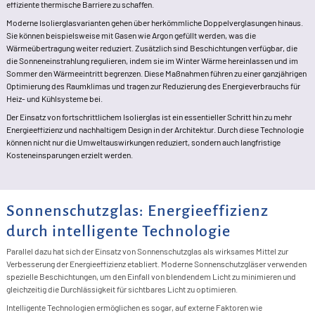
effiziente thermische Barriere zu schaffen.
Moderne Isolierglasvarianten gehen über herkömmliche Doppelverglasungen hinaus.
Sie können beispielsweise mit Gasen wie Argon gefüllt werden, was die
Wärmeübertragung weiter reduziert. Zusätzlich sind Beschichtungen verfügbar, die
die Sonneneinstrahlung regulieren, indem sie im Winter Wärme hereinlassen und im
Sommer den Wärmeeintritt begrenzen. Diese Maßnahmen führen zu einer ganzjährigen
Optimierung des Raumklimas und tragen zur Reduzierung des Energieverbrauchs für
Heiz- und Kühlsysteme bei.
Der Einsatz von fortschrittlichem Isolierglas ist ein essentieller Schritt hin zu mehr
Energieeffizienz und nachhaltigem Design in der Architektur. Durch diese Technologie
können nicht nur die Umweltauswirkungen reduziert, sondern auch langfristige
Kosteneinsparungen erzielt werden.
Sonnenschutzglas: Energieeffizienz
durch intelligente Technologie
Parallel dazu hat sich der Einsatz von Sonnenschutzglas als wirksames Mittel zur
Verbesserung der Energieeffizienz etabliert. Moderne Sonnenschutzgläser verwenden
spezielle Beschichtungen, um den Einfall von blendendem Licht zu minimieren und
gleichzeitig die Durchlässigkeit für sichtbares Licht zu optimieren.
Intelligente Technologien ermöglichen es sogar, auf externe Faktoren wie