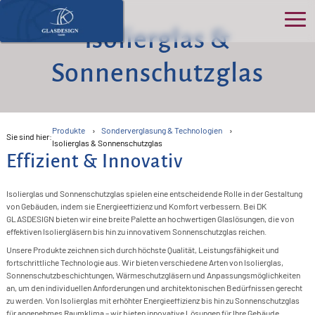
Isolierglas &
Ho
Sonnenschutzglas
Üb
>
uns
Produkte
Sonderverglasung & Technologien
Sie sind hier:
S
Isolierglas & Sonnenschutzglas
>
Pro
>
Effizient & Innovativ
K
P
B
>
Ser
>
O
Isolierglas und Sonnenschutzglas spielen eine entscheidende Rolle in der Gestaltung
N
von Gebäuden, indem sie Energieeffizienz und Komfort verbessern. Bei DK
D
>
G
B
&
>
GLASDESIGN bieten wir eine breite Palette an hochwertigen Glaslösungen, die von
Kon
>
effektiven Isoliergläsern bis hin zu innovativem Sonnenschutzglas reichen.
G
F
A
G
>
E
In
>
Unsere Produkte zeichnen sich durch höchste Qualität, Leistungsfähigkeit und
D
Akt
>
fortschrittliche Technologie aus. Wir bieten verschiedene Arten von Isolierglas,
Ü
T
T
F
S
>
R
Sonnenschutzbeschichtungen, Wärmeschutzgläsern und Anpassungsmöglichkeiten
>
W
R
G
an, um den individuellen Anforderungen und architektonischen Bedürfnissen gerecht
G
K
I
F
B
zu werden. Von Isolierglas mit erhöhter Energieeffizienz bis hin zu Sonnenschutzglas
G
>
G
F
>
F
für angenehmes Raumklima – wir bieten innovative Lösungen für Ihre Gebäude.