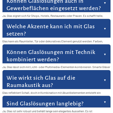
Können Glaslösungen auch in
Gewerbeflächen eingesetzt werden?
Ja, Glas eignet sich für Shops, Hotels, Restaurants oder Praxen. Es schafft helle,
einladende Räume und unterstützt das Design. Kunden fühlen sich dadurch wohl und
willkommen. Gewerbeflächen gewinnen so an Attraktivität.
Welche Akzente kann ich mit Glas
setzen?
Glas kann als Raumteiler, Tür oder dekoratives Element genutzt werden. Farben,
Muster oder Gravuren setzen individuelle Akzente. So wird die Gestaltung lebendig
und modern. Jeder Raum erhält eine besondere Note.
Können Glaslösungen mit Technik
kombiniert werden?
Ja, Glas lässt sich mit Licht- oder Multimedia-Elementen kombinieren. Smarte Gläser
passen sich an verschiedene Anforderungen an. So entsteht ein innovatives
Arbeitsumfeld. Technik und Design ergänzen sich perfekt.
Wie wirkt sich Glas auf die
Raumakustik aus?
Glas reflektiert Schall, doch in Kombination mit Akustikelementen entsteht ein
ausgewogenes Raumklima. Schallschutzgläser schaffen zusätzlich Ruhe. So lassen
sich Design und Funktion optimal verbinden.
Sind Glaslösungen langlebig?
Ja, Glas ist sehr robust und behält lange sein elegantes Aussehen. Es ist