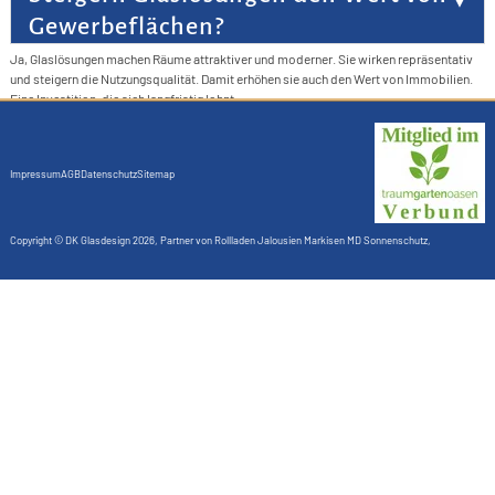
Gewerbeflächen?
Ja, Glaslösungen machen Räume attraktiver und moderner. Sie wirken repräsentativ
und steigern die Nutzungsqualität. Damit erhöhen sie auch den Wert von Immobilien.
Eine Investition, die sich langfristig lohnt.
Impressum
AGB
Datenschutz
Sitemap
Copyright ©
DK Glasdesign
2026, Partner von
Rollladen Jalousien Markisen MD Sonnenschutz
,