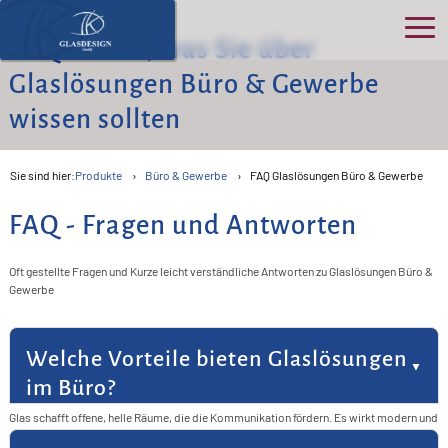
& Gewerbe
FAQ – Alles, was Sie über
Glaslösungen Büro & Gewerbe
Ho
wissen sollten
Üb
>
uns
Sie sind hier:
Produkte
Büro & Gewerbe
FAQ Glaslösungen Büro & Gewerbe
S
>
Pro
>
FAQ - Fragen und Antworten
K
P
B
>
Ser
>
O
Oft gestellte Fragen und Kurze leicht verständliche Antworten zu Glaslösungen Büro &
N
Gewerbe
D
>
G
B
&
>
Kon
>
G
F
A
G
>
E
In
Welche Vorteile bieten Glaslösungen
>
D
Akt
>
Ü
T
T
F
S
im Büro?
>
R
>
W
R
G
G
K
Glas schafft offene, helle Räume, die die Kommunikation fördern. Es wirkt modern und
I
F
B
G
>
G
F
repräsentativ. Gleichzeitig bleibt die Raumaufteilung flexibel. So entsteht ein
>
F