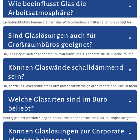
S
I
angenehmes Arbeitsumfeld.
Wie beeinflusst Glas die
B
&
K
F
F
>
A
Arbeitsatmosphäre?
G
G
P
T
S
G
&
Lichtdurchflutete Räume steigern das Wohlbefinden der Mitarbeiter. Glas sorgt für
>
F
G
G
S
Transparenz und Offenheit. Dadurch verbessert sich die Zusammenarbeit. Auch die
F
S
A
Motivation wird positiv beeinflusst.
Sind Glaslösungen auch für
S
L
>
F
D
S
&
P
Großraumbüros geeignet?
F
S
S
F
F
S
F
Ja, Glas eignet sich besonders für Großraumbüros. Es schafft Struktur, ohne Räume
&
D
F
abzuschotten. Schallschutzglas kann für Ruhe sorgen. So bleibt Offenheit mit
gleichzeitigem Komfort erhalten.
M
Können Glaswände schalldämmend
S
sein?
F
L
Ja, spezielle Gläser reduzieren Lärm und schaffen ruhige Arbeitsbereiche. Das ist ideal
L
für Besprechungsräume oder Einzelbüros. So wird konzentriertes Arbeiten
ermöglicht. Gleichzeitig bleibt die Transparenz bestehen.
Welche Glasarten sind im Büro
I
beliebt?
P
Häufig genutzt werden Klarglas, satiniertes oder bedrucktes Glas. Milchglas sorgt für
L
Privatsphäre, ohne Licht zu verlieren. Bedruckte Varianten setzen individuelle Akzente.
So findet sich für jede Anforderung die passende Lösung.
Können Glaslösungen zur Corporate
L