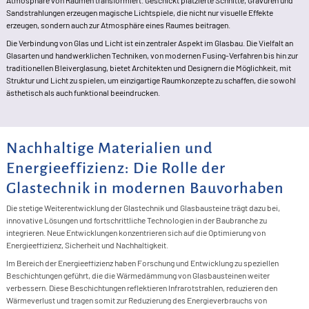
Atmosphäre von Räumen transformiert. Geschickt platzierte Schnitte, Gravuren und
Sandstrahlungen erzeugen magische Lichtspiele, die nicht nur visuelle Effekte
erzeugen, sondern auch zur Atmosphäre eines Raumes beitragen.
Die Verbindung von Glas und Licht ist ein zentraler Aspekt im Glasbau. Die Vielfalt an
Glasarten und handwerklichen Techniken, von modernen Fusing-Verfahren bis hin zur
traditionellen Bleiverglasung, bietet Architekten und Designern die Möglichkeit, mit
Struktur und Licht zu spielen, um einzigartige Raumkonzepte zu schaffen, die sowohl
ästhetisch als auch funktional beeindrucken.
Nachhaltige Materialien und
Energieeffizienz: Die Rolle der
Glastechnik in modernen Bauvorhaben
Die stetige Weiterentwicklung der Glastechnik und Glasbausteine trägt dazu bei,
innovative Lösungen und fortschrittliche Technologien in der Baubranche zu
integrieren. Neue Entwicklungen konzentrieren sich auf die Optimierung von
Energieeffizienz, Sicherheit und Nachhaltigkeit.
Im Bereich der Energieeffizienz haben Forschung und Entwicklung zu speziellen
Beschichtungen geführt, die die Wärmedämmung von Glasbausteinen weiter
verbessern. Diese Beschichtungen reflektieren Infrarotstrahlen, reduzieren den
Wärmeverlust und tragen somit zur Reduzierung des Energieverbrauchs von