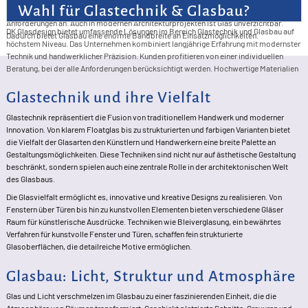
Wahl für Glastechnik & Glasbau?
Wintergärten genutzt. Durch seine Vielseitigkeit passt es sich unterschiedlichen
Anforderungen an. Auch in modernen Architekturprojekten ist Glas unverzichtbar.
DK Glasdesign bietet umfassende Lösungen im Bereich Glastechnik und Glasbau auf
Dadurch bietet Glasbau eine enorme Bandbreite an Einsatzmöglichkeiten.
höchstem Niveau. Das Unternehmen kombiniert langjährige Erfahrung mit modernster
Technik und handwerklicher Präzision. Kunden profitieren von einer individuellen
Beratung, bei der alle Anforderungen berücksichtigt werden. Hochwertige Materialien
und innovative Verfahren sorgen für langlebige und sichere Ergebnisse. Von der
Planung bis zur Umsetzung wird ein professioneller Rundum-Service geboten. Auch
Glastechnik und ihre Vielfalt
komplexe und anspruchsvolle Projekte werden zuverlässig realisiert. Wer Wert auf
Glastechnik repräsentiert die Fusion von traditionellem Handwerk und moderner
Qualität, Innovation und perfekte Umsetzung legt, ist bei DK Glasdesign bestens
Innovation. Von klarem Floatglas bis zu strukturierten und farbigen Varianten bietet
aufgehoben.
die Vielfalt der Glasarten den Künstlern und Handwerkern eine breite Palette an
Gestaltungsmöglichkeiten. Diese Techniken sind nicht nur auf ästhetische Gestaltung
beschränkt, sondern spielen auch eine zentrale Rolle in der architektonischen Welt
des Glasbaus.
Die Glasvielfalt ermöglicht es, innovative und kreative Designs zu realisieren. Von
Fenstern über Türen bis hin zu kunstvollen Elementen bieten verschiedene Gläser
Raum für künstlerische Ausdrücke. Techniken wie Bleiverglasung, ein bewährtes
Verfahren für kunstvolle Fenster und Türen, schaffen fein strukturierte
Glasoberflächen, die detailreiche Motive ermöglichen.
Glasbau: Licht, Struktur und Atmosphäre
Glas und Licht verschmelzen im Glasbau zu einer faszinierenden Einheit, die die