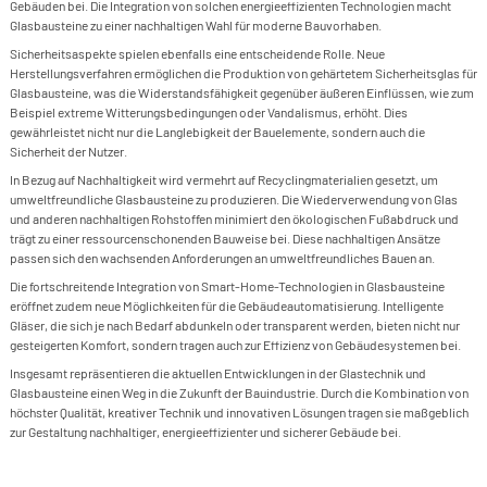
Gebäuden bei. Die Integration von solchen energieeffizienten Technologien macht
Glasbausteine zu einer nachhaltigen Wahl für moderne Bauvorhaben.
Sicherheitsaspekte spielen ebenfalls eine entscheidende Rolle. Neue
Herstellungsverfahren ermöglichen die Produktion von gehärtetem Sicherheitsglas für
Glasbausteine, was die Widerstandsfähigkeit gegenüber äußeren Einflüssen, wie zum
Beispiel extreme Witterungsbedingungen oder Vandalismus, erhöht. Dies
gewährleistet nicht nur die Langlebigkeit der Bauelemente, sondern auch die
Sicherheit der Nutzer.
In Bezug auf Nachhaltigkeit wird vermehrt auf Recyclingmaterialien gesetzt, um
umweltfreundliche Glasbausteine zu produzieren. Die Wiederverwendung von Glas
und anderen nachhaltigen Rohstoffen minimiert den ökologischen Fußabdruck und
trägt zu einer ressourcenschonenden Bauweise bei. Diese nachhaltigen Ansätze
passen sich den wachsenden Anforderungen an umweltfreundliches Bauen an.
Die fortschreitende Integration von Smart-Home-Technologien in Glasbausteine
eröffnet zudem neue Möglichkeiten für die Gebäudeautomatisierung. Intelligente
Gläser, die sich je nach Bedarf abdunkeln oder transparent werden, bieten nicht nur
gesteigerten Komfort, sondern tragen auch zur Effizienz von Gebäudesystemen bei.
Insgesamt repräsentieren die aktuellen Entwicklungen in der Glastechnik und
Glasbausteine einen Weg in die Zukunft der Bauindustrie. Durch die Kombination von
höchster Qualität, kreativer Technik und innovativen Lösungen tragen sie maßgeblich
zur Gestaltung nachhaltiger, energieeffizienter und sicherer Gebäude bei.