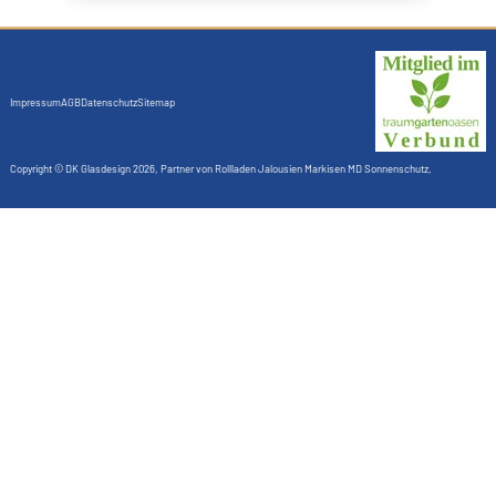
Impressum
AGB
Datenschutz
Sitemap
Copyright ©
DK Glasdesign
2026, Partner von
Rollladen Jalousien Markisen MD Sonnenschutz
,