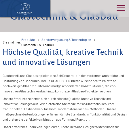
Glastechnik & Glasbau
Ho
Üb
Produkte
Sonderverglasung & Technologien
>
Sie sind hier:
Glastechnik & Glasbau
uns
Höchste Qualität, kreative Technik
S
>
und innovative Lösungen
Pro
>
K
P
B
>
Glastechnik und Glasbau spielen eine Schlüsselrolle in der modernen Architektur und
Ser
>
O
Gestaltung von Gebäuden. Bei DK GLASDESIGN bieten wir eine breite Palette an
N
D
hochwertigen Glasprodukten und maßgeschneiderten Konstruktionen, die von
>
G
B
&
>
Kon
innovativen Glastechniken bis hin zu komplexen Glasbau-Projekten reichen.
>
G
F
A
G
Unsere Produkte zeichnen sich durch höchste Qualität, kreative Technik und
>
E
In
>
innovative Lösungen aus. Wir bieten eine breite Vielfalt an Glastechniken, vom
D
Akt
>
Ü
T
T
traditionellen Glashandwerk bis hin zu modernsten Glasbau-Methoden. Unsere
F
S
>
R
maßgeschneiderten Lösungen erfüllen höchste Standards in Funktionalität und Design
>
W
R
G
G
K
und bieten die perfekte Kombination aus Form und Funktion.
I
F
B
G
>
G
F
Unser erfahrenes Team von Ingenieuren, Technikern und Designern steht Ihnen zur
>
F