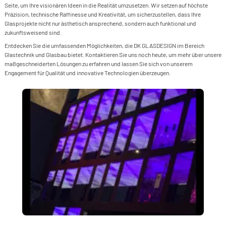
S
I
Seite, um Ihre visionären Ideen in die Realität umzusetzen. Wir setzen auf höchste
B
&
K
F
F
Präzision, technische Raffinesse und Kreativität, um sicherzustellen, dass Ihre
>
A
G
Glasprojekte nicht nur ästhetisch ansprechend, sondern auch funktional und
G
P
T
S
zukunftsweisend sind.
G
&
>
F
G
G
S
Entdecken Sie die umfassenden Möglichkeiten, die DK GLASDESIGN im Bereich
F
S
A
Glastechnik und Glasbau bietet. Kontaktieren Sie uns noch heute, um mehr über unsere
S
L
>
F
D
S
&
maßgeschneiderten Lösungen zu erfahren und lassen Sie sich von unserem
P
Engagement für Qualität und innovative Technologien überzeugen.
F
S
S
F
F
S
F
&
D
F
M
S
F
L
L
I
P
L
L