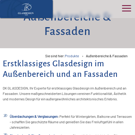
Außenbereiche &
Ho
Fassaden
Üb
>
uns
Sie sind hier:
Produkte
Außenbereiche & Fassaden
S
Erstklassiges Glasdesign im
>
Pro
>
K
Außenbereich und an Fassaden
P
B
>
Ser
>
O
N
DK GLASDESIGN, Ihr Experte für erstklassiges Glasdesign im Außenbereich und an
D
>
G
B
&
>
Fassaden. Unsere maßgeschneiderten Lösungen vereinen Funktionalität, Ästhetik
Kon
>
und modernes Design für ein außergewöhnliches architektonisches Erlebnis.
G
F
A
G
>
E
In
>
D
Akt
>
Ü
T
T
F
S
Überdachungen & Verglasungen
:
Perfekt für Wintergärten, Balkone und Terrassen
>
R
>
W
– schaffen Sie geschützte Räume und genießen Sie das Freiluftgefühl in allen
R
G
G
K
I
Jahreszeiten.
F
B
G
>
G
F
>
F