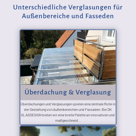
wetterbeständige Lösungen. Von der Planung bis zur Montage wird ein professioneller
Unterschiedliche Verglasungen für
Rundum-Service geboten. Auch komplexe Projekte werden zuverlässig umgesetzt.
Wer Wert auf Qualität, Sicherheit und Ästhetik legt, ist bei DK Glasdesign bestens
Außenbereiche und Fasseden
aufgehoben.
Überdachung & Verglasung
Überdachungen und Verglasungen spielen eine zentrale Rolle in
der Gestaltung von Außenbereichen und Fassaden. Bei DK
GLASDESIGN bieten wir eine breite Palette an innovativen und
maßgeschneid...