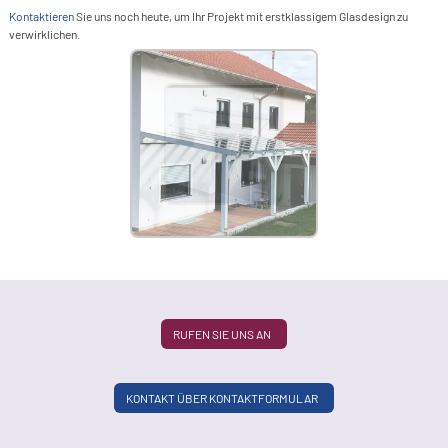
L
Kontaktieren
Sie uns noch heute, um Ihr Projekt mit erstklassigem Glasdesign zu
verwirklichen.
A
m
T
G
RUFEN SIE UNS AN
KONTAKT ÜBER KONTAKTFORMULAR