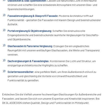
Glasdecken & Glas Spanndecken
:
Lassen Sie natürliches Licht in Ihre Räume
S
I
B
&
K
strömen und schaffen Sie eine einladende Atmosphäre mit unseren Glas- und
F
F
>
A
Spanndeckenlösungen.
G
G
P
T
S
G
Fassadenverglasung & Glasprofil Fassade
:
Moderne Architektur trifft auf
&
>
F
G
G
Funktionalität – gestalten Sie Fassaden mit klarem Design und beeindruckender
S
F
S
A
Ästhetik.
S
L
>
F
D
S
&
Portalverglasung & Objektverglasung
:
Schaffen Sie eindrucksvolle
P
F
S
Eingangsbereiche und beeindruckende raumhohe Verglasungen für Geschäfts-
S
F
F
S
F
und Objektbereiche.
&
D
F
Glasfassaden & Panorama Verglasung
:
Erzeugen Sie ein unglaubliches
M
Raumgefühl mit unseren weitläufigen Glasfassaden, die Weite und Transparenz
S
vereinen.
F
L
Dachverglasungen & Fassadenglas
:
Kombinieren Sie Licht und Struktur, um
einzigartige architektonische Highlights zu schaffen.
L
Solarterrassendächer
:
eine perfekte Wahl, um Ihren Außenbereich stilvoll zu
I
gestalten und gleichzeitig die Vorteile von Umweltfreundlichkeit und
Funktionalität zu genießen.
P
L
Entdecken Sie die Vielfalt unserer hochwertigen Glaslösungen für Außenbereiche und
Fassaden, und lassen Sie sich von unserer Expertise und Kreativität inspirieren. Bei
L
DK GLASDESIGN stehen Qualität, Design und Funktionalität im Mittelpunkt.