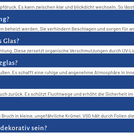
Glasfassaden & Panoramaverglasung
druck. Es kann zwischen klar und blickdicht wechseln. So lässt 
Schaufenster Verglasung
FAQ Sonderverglasungen 
ung?
& Große Glasflächen
Dachverglasung & Fassadenglas
ngen beheizt werden. Sie verhindern Beschlagen und sorgen für 
Funktionalität mit Komfort.
Messebau
s Glas?
Solarterrassendächer
chtung. Diese zersetzt organische Verschmutzungen durch UV-Lic
FAQ Glaslösungen Büro & Gewerbe
rt sich deutlich.
FAQ Glaslösungen Außenbereiche & Fassaden
zglas?
außen. Es schafft eine ruhige und angenehme Atmosphäre in Inn
t die Helligkeit erhalten.
auch zurück. Es schützt Fluchtwege und erhöht die Sicherheit i
icherheitsanforderungen.
i Bruch in kleine, ungefährliche Krümel. VSG hält durch Folien 
ekorativ sein?