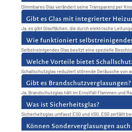
Dimmbares Glas verändert seine Transparenz per Knopf
Büros und Konferenzräumen ist es sehr beliebt.
Gibt es Glas mit integrierter Heiz
Ja, es gibt Glasflächen, die durch elektrische Leitu
Wintergärten oder Fassaden eingesetzt. Es verbindet 
Wie funktioniert selbstreinigende
Selbstreinigendes Glas besitzt eine spezielle Beschi
länger sauber und klar. Der Reinigungsaufwand reduzie
Welche Vorteile bietet Schallschut
Schallschutzglas reduziert störende Geräusche von 
Hauptstraßen ist es sehr vorteilhaft. Gleichzeitig bleib
Gibt es Brandschutzverglasungen?
Ja, Brandschutzglas hält im Ernstfall Flammen und R
unterschiedliche Zeiträume. So erfüllt es höchste S
Was ist Sicherheitsglas?
Sicherheitsglas umfasst ESG und VSG. ESG zerfällt be
Schutz vor Verletzungen und Einbruch.
Können Sonderverglasungen auch d