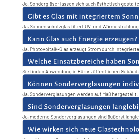
Ja, Sondergläser lassen sich auch ästhetisch gestalte
individuelle Motive können integriert werden.
Gibt es Glas mit integriertem Son
Ja, Sonnenschutzglas filtert UV- und Wärmestrahlung
Schutz werden so kombiniert.
Kann Glas auch Energie erzeugen?
Ja, Photovoltaik-Glas erzeugt Strom durch integriert
Lösung. So wird Glas aktiv zur Energiequelle.
Welche Einsatzbereiche haben So
Sie finden Anwendung in Büros, öffentlichen Gebäude
Verkehrsmitteln kommen sie zum Einsatz. Ihre Vielsei
Können Sonderverglasungen indivi
Ja, Sonderverglasungen werden auf Maß hergestellt.
Individualität ist hier selbstverständlich.
Sind Sonderverglasungen langlebi
Ja, moderne Sonderverglasungen sind äußerst langlebi
ihre Funktion. So sind sie eine verlässliche Investition
Wie wirken sich neue Glastechnolo