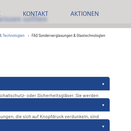
E
KONTAKT
AKTIONEN
issen sollten
eller Glas-Service Installation Reparatur Gla
Nehmen Sie mit uns Kontakt auf
Sonderaktionen
& Technologien
FAQ Sonderverglasungen & Glastechnologien
t
stallation
chen
Installation
zglas
ausch
erverglasung & Technologien
Glastausch
igelemente
 Scheibenprofile
hallschutz- oder Sicherheitsgläser. Sie werden
 Technik
n
gen.
ungen, die sich auf Knopfdruck verdunkeln, sind