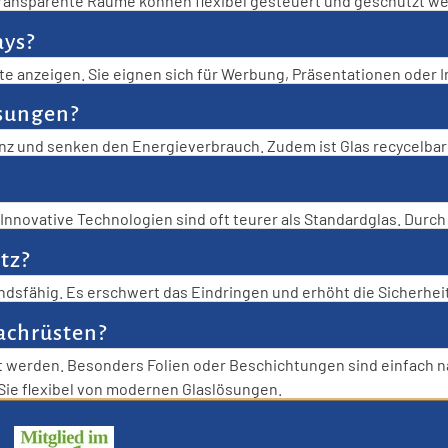
Transparente Räume können flexibel gesteuert und geschützt wer
ebäudes.
ays?
e anzeigen. Sie eignen sich für Werbung, Präsentationen oder I
 Technologie.
asungen?
ienz und senken den Energieverbrauch. Zudem ist Glas recycelb
 und ökonomisch sinnvoll.
nnovative Technologien sind oft teurer als Standardglas. Durch 
Kosten ein.
tz?
dsfähig. Es erschwert das Eindringen und erhöht die Sicherhei
achrüsten?
t werden. Besonders Folien oder Beschichtungen sind einfach n
 Sie flexibel von modernen Glaslösungen.