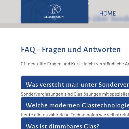
Glast
HOME
FAQ – Alles, was Sie über Son
Karlsfeld / Dachau
FAQ - Fragen und Antworten
Olching
Oft gestellte Fragen und Kurze leicht verständliche
Bockhorn
Was versteht man unter Sonderve
Sonderverglasungen sind Glaslösungen mit speziellen
individuell auf den Einsatzzweck abgestimmt. So e
Welche modernen Glastechnologie
Heute gibt es zahlreiche Technologien wie selbstrei
verfügbar. Diese Innovationen steigern Komfort und Fu
Was ist dimmbares Glas?