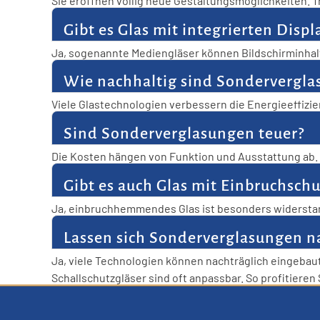
Sie eröffnen völlig neue Gestaltungsmöglichkeiten. 
innovativer. Glas wird zum aktiven Bestandteil des G
Gibt es Glas mit integrierten Displ
Ja, sogenannte Mediengläser können Bildschirminhalt
Monitor. So verbindet sich Transparenz mit moderner
Wie nachhaltig sind Sondervergl
Viele Glastechnologien verbessern die Energieeffiz
tragen zur Nachhaltigkeit bei. So sind sie ökologisch
Sind Sonderverglasungen teuer?
Die Kosten hängen von Funktion und Ausstattung ab. I
sich die Investition. Langfristig sparen sie oft sogar 
Gibt es auch Glas mit Einbruchschu
Ja, einbruchhemmendes Glas ist besonders widerstan
optimalen Schutz. So fühlen Sie sich jederzeit sicher.
Lassen sich Sonderverglasungen n
Ja, viele Technologien können nachträglich eingebau
Schallschutzgläser sind oft anpassbar. So profitieren