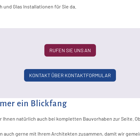
Glasfassaden & Panoramaverglasung
 und Glas Installationen für Sie da.
Schaufenster Verglasung
FAQ Sonderverglasungen 
& Große Glasflächen
Dachverglasung & Fassadenglas
Messebau
Solarterrassendächer
RUFEN SIE UNS AN
FAQ Glaslösungen Büro & Gewerbe
FAQ Glaslösungen Außenbereiche & Fassaden
KONTAKT ÜBER KONTAKTFORMULAR
mmer ein Blickfang
r Ihnen natürlich auch bei kompletten Bauvorhaben zur Seite. O
ten auch gerne mit Ihrem Architekten zusammen, damit wir geme