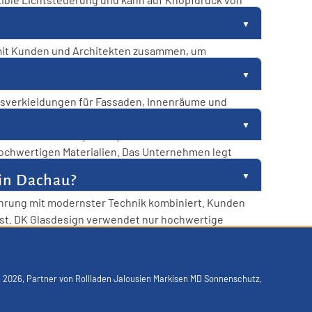
die Regulierung des Lichteinfalls. Smart Glas ist
 Lösungen, die den individuellen Bedürfnissen der
 mit Kunden und Architekten zusammen, um
sichtigt. Die Experten von DK Glasdesign analysieren
ichergestellt, dass jedes Projekt den höchsten
asverkleidungen für Fassaden, Innenräume und
ührungen erhältlich, um den ästhetischen und
d stilvolle Lösungen zu gewährleisten. Kunden
hochwertigen Materialien. Das Unternehmen legt
en und den Einsatz modernster Technik wird die
 in Dachau?
schneiderte Lösungen zu entwickeln. Die
fahrung mit modernster Technik kombiniert. Kunden
 ist. DK Glasdesign verwendet nur hochwertige
ur Montage bietet das Unternehmen einen zuverlässigen
n
2026, Partner von
Rollladen Jalousien Markisen MD Sonnenschutz
,