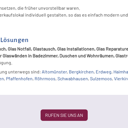
umsetzen, die früher unvorstellbar waren.
erkaufslokal individuell gestalten, so das es einfach modern und
e Lösungen
ch, Glas Notfall, Glastausch, Glas Installationen, Glas Reparatur
er Glaswänden in Badezimmer, Duschen und Wohnräumen, Glast
ügung.
ebung unterwegs sind:
Altomünster
,
Bergkirchen
,
Erdweg
,
Haimh
en
,
Pfaffenhofen
,
Röhrmoos
,
Schwabhausen
,
Sulzemoos
,
Vierki
RUFEN SIE UNS AN