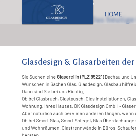
Glasr
HOME
Modern - Effektiv: Das heutige
Karlsfeld / Dachau
Glasdesign & Glasarbeiten de
Olching
Sie Suchen eine
Glaserei in (PLZ 85221)
Dachau und U
Bockhorn
Wünschen in Sachen Glas, Glasdesign, Glasbau hilfreic
Dann sind Sie bei uns Richtig.
Ob bei Glasbruch, Glastausch, Glas Installationen, Gl
Wohnung, Ihres Hauses, DK Glasdesign GmbH - Glaserei
Aber natürlich auch bei vielen anderen Dingen, wenn 
Ob bei Smart Glas, Smart Spiegel, Glas Überdachunge
und Wohnräumen, Glastrennwände in Büros, Schaufenst
beraten.