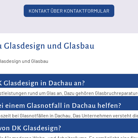
KONTAKT ÜBER KONTAKTFORMULAR
u Glasdesign und Glasbau
Glasdesign und Glasbau
K Glasdesign in Dachau an?
nstleistungen rund um Glas an. Dazu gehören Glasbruchreparature
 auf Glasüberdachungen, Glasfronten, Glasverkleidungen und 
i einem Glasnotfall in Dachau helfen?
lasungen gehören zum Angebot. Darüber hinaus bietet DK Glasd
nszeit bei Glasnotfällen in Dachau. Das Unternehmen versteht di
Kunden können sich darauf verlassen, dass ihre Anfragen umgehe
 von DK Glasdesign?
leme effizient zu lösen. Durch die Kombination von Erfahrung un
eile für moderne Wohn- und Arbeitsräume. Es ermöglicht eine fl