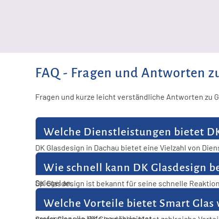
FAQ - Fragen und Antworten z
Fragen und kurze leicht verständliche Antworten zu 
Welche Dienstleistungen bietet D
DK Glasdesign in Dachau bietet eine Vielzahl von Die
Glasreparaturen. Das Unternehmen ist spezialisiert
Wie schnell kann DK Glasdesign be
Auch Glastrennwände in Büros und Schaufensterverg
Spiegel an.
DK Glasdesign ist bekannt für seine schnelle Reaktio
zügigen Service an, um Schäden schnell zu beheben. 
Welche Vorteile bietet Smart Glas
spezialisiert, sowohl kleine als auch große Glasprob
professionelle Hilfe gewährleistet.
Smart Glas von DK Glasdesign bietet zahlreiche Vort