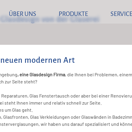
eparaturen - DK Glasdesign GmbH
ÜBER UNS
PRODUKTE
SERVIC
 Glasdesign von der Glaserei
DK Glasdesign GmbH
Unsere Produktauswahl
Profession
Standorte
Badezimmer & Innenräume
FAQ Glasnotdienst
Ganzglasduschen
Glasnotdiens
FAQ Glasin
Dus
r neuen modernen Art
Überdachung & Verglasung
Außenbereiche & Fassaden
FAQ Glasreparaturen
Isolierglas & Sonnenschut
Reparaturen
FAQ Glast
Sond
Duschtrennwände
mgebung
, eine Glasdesign Firma
, die Ihnen bei Problemen, einem
Büroverglasung & Trennwände
Büro & Gewerbe
Solarlux
Fert
Glasdecken & Glas Spanndecken
Intelligente Verglasung &
Walk-In-Lösungen
h zur Seite steht?
as Reparaturen, Glas Fenstertausch oder aber bei einer Renovieru
Solarglas
Glasherstellung & Glasarten
LED
Glas System Trennwände
FAQ Glasfertigelemente
Fassadenverglasung
Glastechnik & Glasbau
FAQ Glaslösungen Dusche
 steht Ihnen immer und relativ schnell zur Seite.
& Glaswandsysteme
& Glasprofil Fassade
es um Glas geht.
Plexiglas
Glaserei & Glasgestaltung
n, Glasfronten, Glas Verkleidungen oder Glaswänden in Badezi
Architektonische Glassysteme
Portalverglasung & Objektverglasung
erverglasungen, wir haben uns darauf spezialisiert und können
& Moderne Glaswandsysteme
SmartMirror