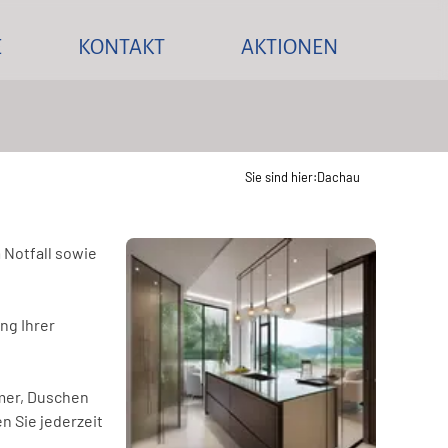
E
KONTAKT
AKTIONEN
eller Glas-Service Installation Reparatur Gla
Nehmen Sie mit uns Kontakt auf
Sonderaktionen
t
stallation
chen
Installation
Dachau
Sie sind hier:
zglas
ausch
erverglasung & Technologien
Glastausch
 Notfall sowie
igelemente
 Scheibenprofile
ng Ihrer
 Technik
n
mmer, Duschen
 Sie jederzeit